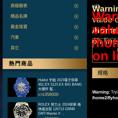
高級腕表
Warni
NT$
War
精品名牌
value o
valu
黃金珠寶
/home2
汽車
/ho
on lin
其它
on 
熱門商品
規格
Hublot 宇舶 2023電子保單
451.EX.5123.EX BIG BANG
大爆炸 藍...
Warning
: Try
358000
NT$
/home2/flyho
ROLEX 勞力士 2024保單 格
林威治型 126713 GRNR
GMT-Master II ...