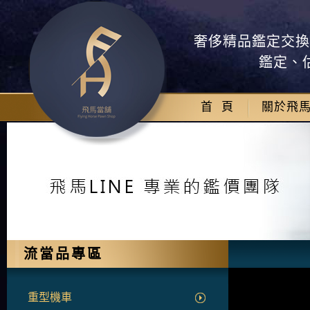
奢侈精品鑑定交換
鑑定、
首 頁
關於飛
流當品專區
重型機車